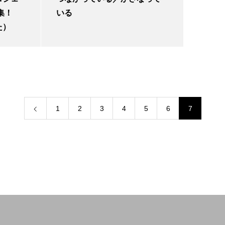
集！
いる
た）
1
2
3
4
5
6
7