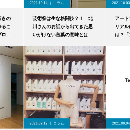
2021.10.14
コラム
2021.10.03
行きの
芸術祭は生な格闘技？！ 北
アート
来るこ
川さんのお話から出てきた思
リアル
プロジ
いがけない言葉の意味とは
は？「
講義レポ
0123
2021.09.12
コラム
2021.09.04