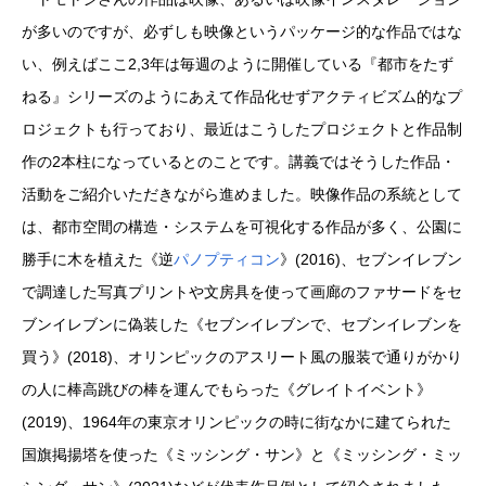
が多いのですが、必ずしも映像というパッケージ的な作品ではな
い、例えばここ2,3年は毎週のように開催している『都市をたず
ねる』シリーズのようにあえて作品化せずアクティビズム的なプ
ロジェクトも行っており、最近はこうしたプロジェクトと作品制
作の2本柱になっているとのことです。講義ではそうした作品・
活動をご紹介いただきながら進めました。映像作品の系統として
は、都市空間の構造・システムを可視化する作品が多く、公園に
勝手に木を植えた《逆
パノプティコン
》(2016)、セブンイレブン
で調達した写真プリントや文房具を使って画廊のファサードをセ
ブンイレブンに偽装した《セブンイレブンで、セブンイレブンを
買う》(2018)、オリンピックのアスリート風の服装で通りがかり
の人に棒高跳びの棒を運んでもらった《グレイトイベント》
(2019)、1964年の東京オリンピックの時に街なかに建てられた
国旗掲揚塔を使った《ミッシング・サン》と《ミッシング・ミッ