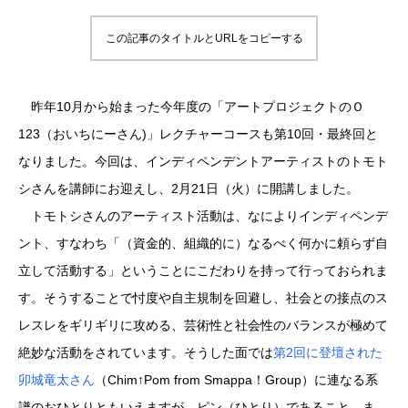
この記事のタイトルとURLをコピーする
昨年10月から始まった今年度の「アートプロジェクトのＯ
123（おいちにーさん)」レクチャーコースも第10回・最終回と
なりました。今回は、インディペンデントアーティストのトモト
シさんを講師にお迎えし、2月21日（火）に開講しました。
トモトシさんのアーティスト活動は、なによりインディペンデ
ント、すなわち「（資金的、組織的に）なるべく何かに頼らず自
立して活動する」ということにこだわりを持って行っておられま
す。そうすることで忖度や自主規制を回避し、社会との接点のス
レスレをギリギリに攻める、芸術性と社会性のバランスが極めて
絶妙な活動をされています。そうした面では
第2回に登壇された
卯城竜太さん
（Chim↑Pom from Smappa！Group）に連なる系
譜のおひとりともいえますが、ピン（ひとり）であること、ま