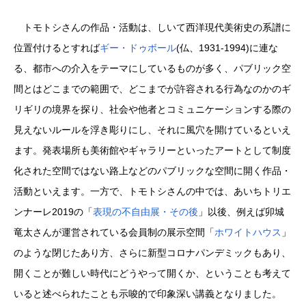
トモトシさんの作品・活動は、しいて西洋現代美術史の系譜に
位置付けるとすれば
ギー・ドゥボール
(仏、1931-1994)に連な
る、都市への介入をテーマにしているものが多く、パブリック空
間とはどこまでの範囲で、どこまでが許容される行為なのかのギ
リギリの境界を探り、社会や他者とコミュニケーションする際の
見えないルールを浮き彫りにし、それに風穴を開けているといえ
ます。発表場所も美術館やギャラリーといったアートとして制度
化された空間ではない路上などのパブリックな空間に開く作品・
活動といえます。一方で、トモトシさんの中では、あいちトリエ
ンナーレ2019の「
表現の不自由展・その後
」以後、例えば卯城
竜太さんが運営されている会員制の展示空間「
ホワイトハウス
」
のような閉じたあり方、さらに新型コロナパンデミックもあり、
開くことが難しい時代にどうやって開くか、ということも考えて
いると述べられたことも示唆的で印象深い講義となりました。