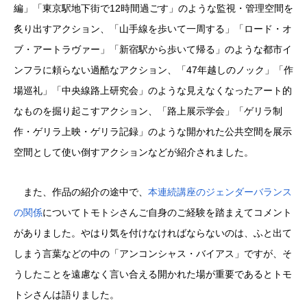
編」「東京駅地下街で12時間過ごす」のような監視・管理空間を
炙り出すアクション、「山手線を歩いて一周する」「ロード・オ
ブ・アートラヴァー」「新宿駅から歩いて帰る」のような都市イ
ンフラに頼らない過酷なアクション、「47年越しのノック」「作
場巡礼」「中央線路上研究会」のような見えなくなったアート的
なものを掘り起こすアクション、「路上展示学会」「ゲリラ制
作・ゲリラ上映・ゲリラ記録」のような開かれた公共空間を展示
空間として使い倒すアクションなどが紹介されました。
また、作品の紹介の途中で、
本連続講座のジェンダーバランス
の関係
についてトモトシさんご自身のご経験を踏まえてコメント
がありました。やはり気を付けなければならないのは、ふと出て
しまう言葉などの中の「アンコンシャス・バイアス」ですが、そ
うしたことを遠慮なく言い合える開かれた場が重要であるとトモ
トシさんは語りました。