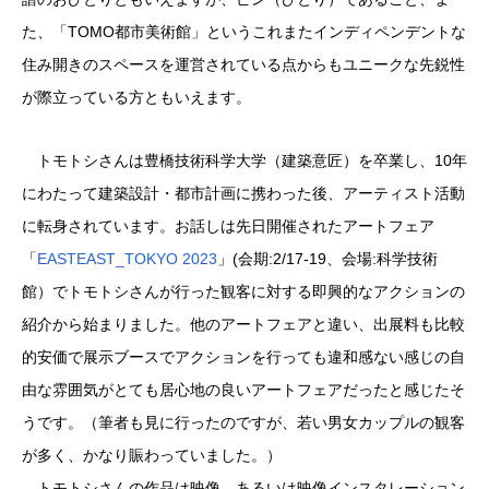
た、「TOMO都市美術館」というこれまたインディペンデントな
住み開きのスペースを運営されている点からもユニークな先鋭性
が際立っている方ともいえます。
トモトシさんは豊橋技術科学大学（建築意匠）を卒業し、10年
にわたって建築設計・都市計画に携わった後、アーティスト活動
に転身されています。お話しは先日開催されたアートフェア
「
EASTEAST_TOKYO 2023
」(会期:2/17-19、会場:科学技術
館）でトモトシさんが行った観客に対する即興的なアクションの
紹介から始まりました。他のアートフェアと違い、出展料も比較
的安価で展示ブースでアクションを行っても違和感ない感じの自
由な雰囲気がとても居心地の良いアートフェアだったと感じたそ
うです。（筆者も見に行ったのですが、若い男女カップルの観客
が多く、かなり賑わっていました。）
トモトシさんの作品は映像、あるいは映像インスタレーション